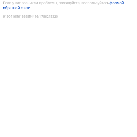
Если у вас возникли проблемы, пожалуйста, воспользуйтесь
формой
обратной связи
9190416561869854416
:
1786215320