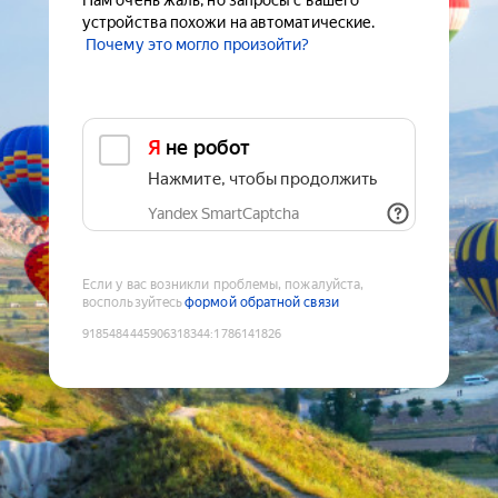
Нам очень жаль, но запросы с вашего
устройства похожи на автоматические.
Почему это могло произойти?
Я не робот
Нажмите, чтобы продолжить
Yandex SmartCaptcha
Если у вас возникли проблемы, пожалуйста,
воспользуйтесь
формой обратной связи
9185484445906318344
:
1786141826