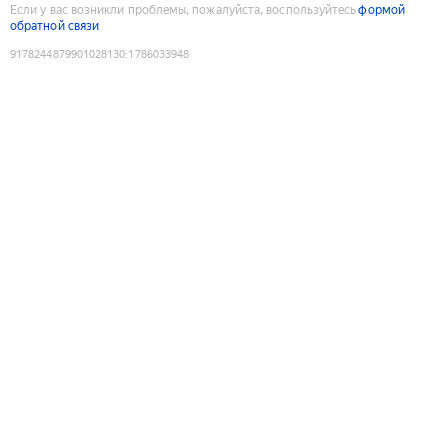
Если у вас возникли проблемы, пожалуйста, воспользуйтесь
формой
обратной связи
9178244879901028130
:
1786033948