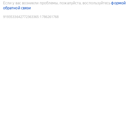
Если у вас возникли проблемы, пожалуйста, воспользуйтесь
формой
обратной связи
9193533642772363365
:
1786261768