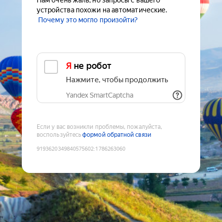
Нам очень жаль, но запросы с вашего
устройства похожи на автоматические.
Почему это могло произойти?
Я не робот
Нажмите, чтобы продолжить
Yandex SmartCaptcha
Если у вас возникли проблемы, пожалуйста,
воспользуйтесь
формой обратной связи
9193620349840575602
:
1786263060