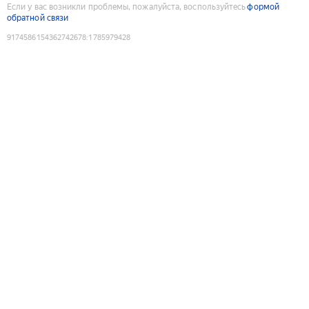
Если у вас возникли проблемы, пожалуйста, воспользуйтесь
формой
обратной связи
9174586154362742678
:
1785979428