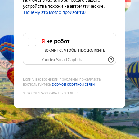
Нам очень жаль, но запросы с вашего
устройства похожи на автоматические.
Почему это могло произойти?
Я не робот
Нажмите, чтобы продолжить
Yandex SmartCaptcha
Если у вас возникли проблемы, пожалуйста,
воспользуйтесь
формой обратной связи
9184739017488084840
:
1786130718