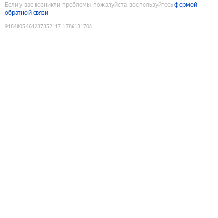
Если у вас возникли проблемы, пожалуйста, воспользуйтесь
формой
обратной связи
9184805461237352117
:
1786131708