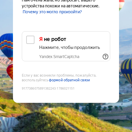
Нам очень жаль, но запросы с вашего
устройства похожи на автоматические.
Почему это могло произойти?
Я не робот
Нажмите, чтобы продолжить
Yandex SmartCaptcha
Если у вас возникли проблемы, пожалуйста,
воспользуйтесь
формой обратной связи
9177386075891382243
:
1786021151