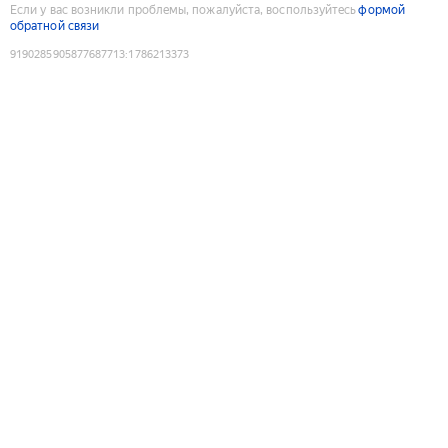
Если у вас возникли проблемы, пожалуйста, воспользуйтесь
формой
обратной связи
9190285905877687713
:
1786213373