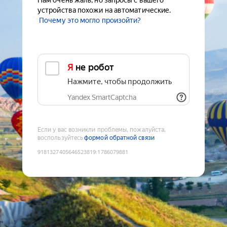
Нам очень жаль, но запросы с вашего
устройства похожи на автоматические.
Почему это могло произойти?
Я не робот
Нажмите, чтобы продолжить
Yandex SmartCaptcha
Если у вас возникли проблемы, пожалуйста,
воспользуйтесь
формой обратной связи
9181327405646523819
:
1786079881