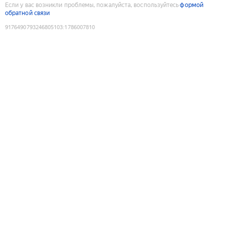
Если у вас возникли проблемы, пожалуйста, воспользуйтесь
формой
обратной связи
9176490793246805103
:
1786007810