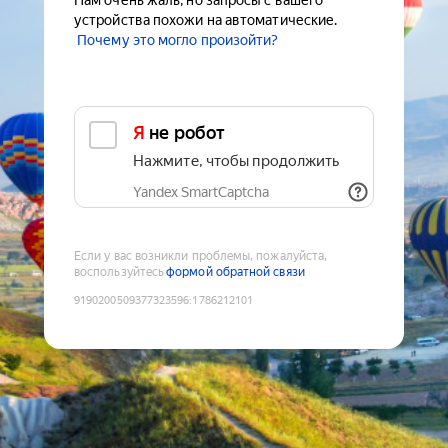
Нам очень жаль, но запросы с вашего
устройства похожи на автоматические.
Почему это могло произойти?
Я не робот
Нажмите, чтобы продолжить
Yandex SmartCaptcha
Если у вас возникли проблемы, пожалуйста,
воспользуйтесь
формой обратной связи
9190200509377323596
:
1786212101