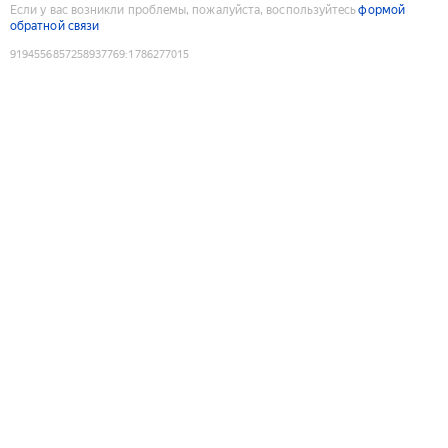
Если у вас возникли проблемы, пожалуйста, воспользуйтесь
формой
обратной связи
9194556857258937769
:
1786277015