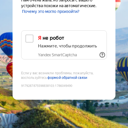
Нам очень жаль, но запросы с вашего
устройства похожи на автоматические.
Почему это могло произойти?
Я не робот
Нажмите, чтобы продолжить
Yandex SmartCaptcha
Если у вас возникли проблемы, пожалуйста,
воспользуйтесь
формой обратной связи
9179287875598838103
:
1786049490