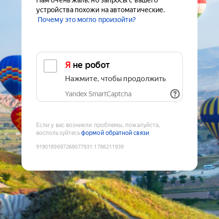
Нам очень жаль, но запросы с вашего
устройства похожи на автоматические.
Почему это могло произойти?
Я не робот
Нажмите, чтобы продолжить
Yandex SmartCaptcha
Если у вас возникли проблемы, пожалуйста,
воспользуйтесь
формой обратной связи
9190189697268077931
:
1786211939