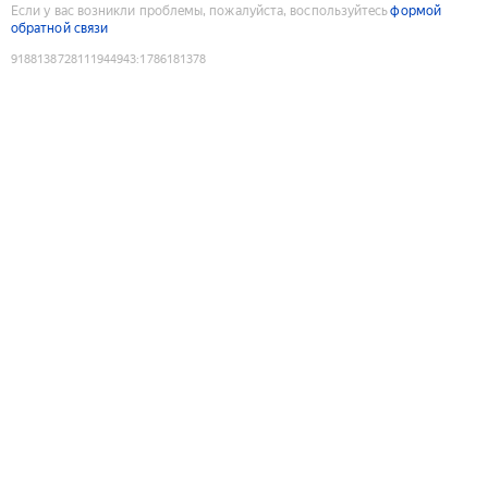
Если у вас возникли проблемы, пожалуйста, воспользуйтесь
формой
обратной связи
9188138728111944943
:
1786181378