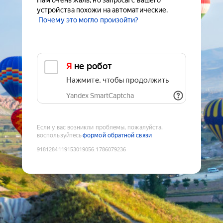
Нам очень жаль, но запросы с вашего
устройства похожи на автоматические.
Почему это могло произойти?
Я не робот
Нажмите, чтобы продолжить
Yandex SmartCaptcha
Если у вас возникли проблемы, пожалуйста,
воспользуйтесь
формой обратной связи
9181284119153019056
:
1786079236