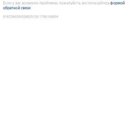
Если у вас возникли проблемы, пожалуйста, воспользуйтесь
формой
обратной связи
9187294934338825130
:
1786168804