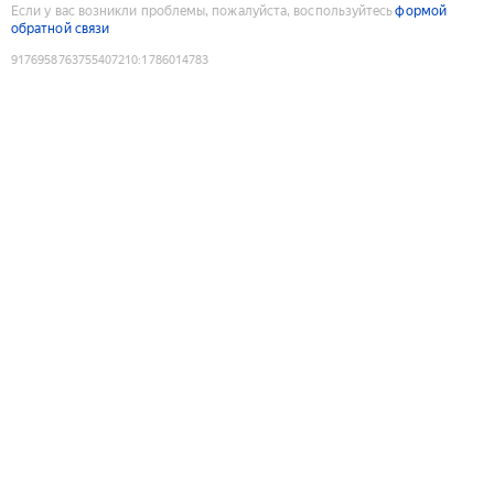
Если у вас возникли проблемы, пожалуйста, воспользуйтесь
формой
обратной связи
9176958763755407210
:
1786014783