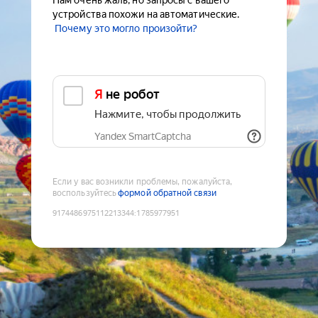
Нам очень жаль, но запросы с вашего
устройства похожи на автоматические.
Почему это могло произойти?
Я не робот
Нажмите, чтобы продолжить
Yandex SmartCaptcha
Если у вас возникли проблемы, пожалуйста,
воспользуйтесь
формой обратной связи
9174486975112213344
:
1785977951