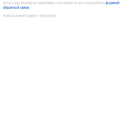
Если у вас возникли проблемы, пожалуйста, воспользуйтесь
формой
обратной связи
9190743704091129816
:
1786220195