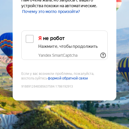
Нам очень жаль, но запросы с вашего
устройства похожи на автоматические.
Почему это могло произойти?
Я не робот
Нажмите, чтобы продолжить
Yandex SmartCaptcha
Если у вас возникли проблемы, пожалуйста,
воспользуйтесь
формой обратной связи
9188912848385637584
:
1786192913