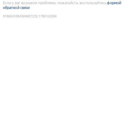
Если у вас возникли проблемы, пожалуйста, воспользуйтесь
формой
обратной связи
9186843964584687225
:
1786162084