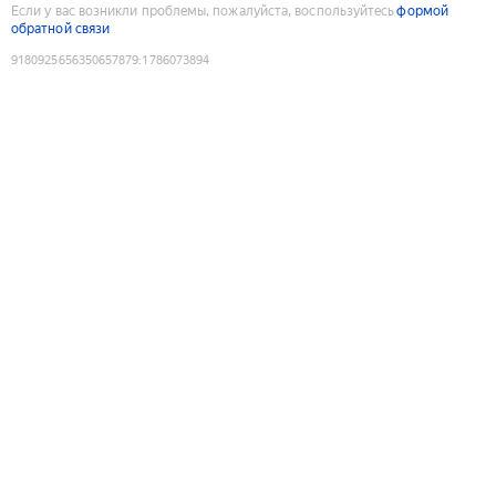
Если у вас возникли проблемы, пожалуйста, воспользуйтесь
формой
обратной связи
9180925656350657879
:
1786073894