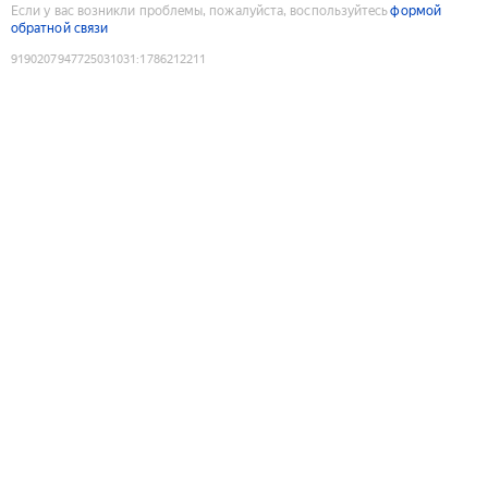
Если у вас возникли проблемы, пожалуйста, воспользуйтесь
формой
обратной связи
9190207947725031031
:
1786212211