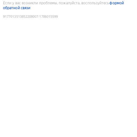
Если у вас возникли проблемы, пожалуйста, воспользуйтесь
формой
обратной связи
9177013513852208007
:
1786015599