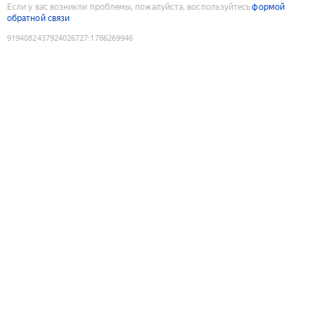
Если у вас возникли проблемы, пожалуйста, воспользуйтесь
формой
обратной связи
9194082437924026727
:
1786269946