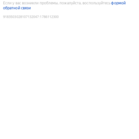
Если у вас возникли проблемы, пожалуйста, воспользуйтесь
формой
обратной связи
9183503028107132047
:
1786112300