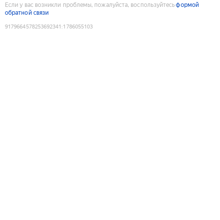
Если у вас возникли проблемы, пожалуйста, воспользуйтесь
формой
обратной связи
9179664578253692341
:
1786055103