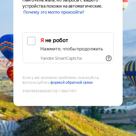
Нам очень жаль, но запросы с вашего
устройства похожи на автоматические.
Почему это могло произойти?
Я не робот
Нажмите, чтобы продолжить
Yandex SmartCaptcha
Если у вас возникли проблемы, пожалуйста,
воспользуйтесь
формой обратной связи
9180789833646367729
:
1786071871