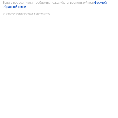
Если у вас возникли проблемы, пожалуйста, воспользуйтесь
формой
обратной связи
9193803193107935920
:
1786265785