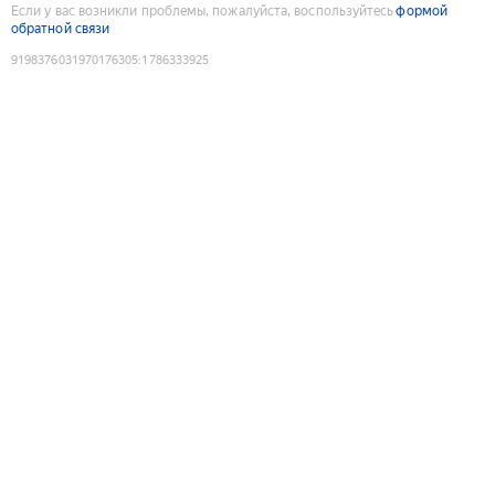
Если у вас возникли проблемы, пожалуйста, воспользуйтесь
формой
обратной связи
9198376031970176305
:
1786333925