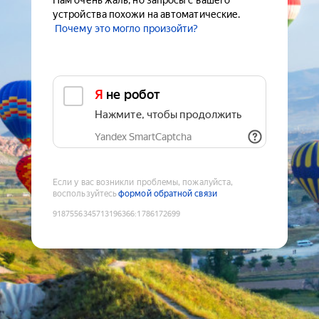
Нам очень жаль, но запросы с вашего
устройства похожи на автоматические.
Почему это могло произойти?
Я не робот
Нажмите, чтобы продолжить
Yandex SmartCaptcha
Если у вас возникли проблемы, пожалуйста,
воспользуйтесь
формой обратной связи
9187556345713196366
:
1786172699