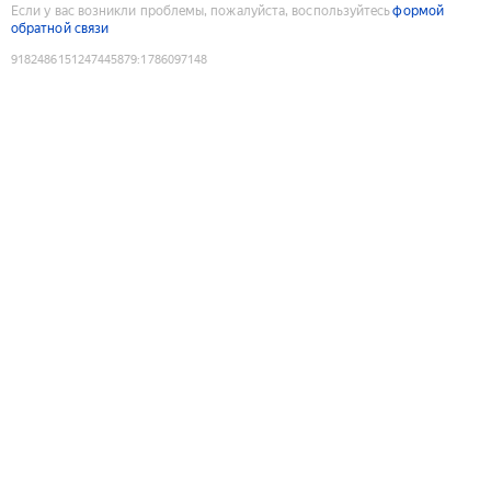
Если у вас возникли проблемы, пожалуйста, воспользуйтесь
формой
обратной связи
9182486151247445879
:
1786097148