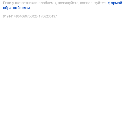
Если у вас возникли проблемы, пожалуйста, воспользуйтесь
формой
обратной связи
9191414964060706025
:
1786230197