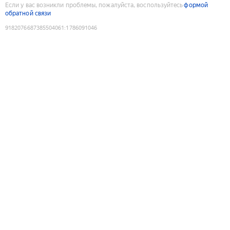
Если у вас возникли проблемы, пожалуйста, воспользуйтесь
формой
обратной связи
9182076687385504061
:
1786091046