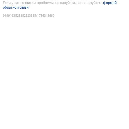
Если у вас возникли проблемы, пожалуйста, воспользуйтесь
формой
обратной связи
9199163528182523585
:
1786345660