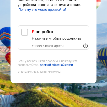
Нам очень жаль, но запросы с вашего
устройства похожи на автоматические.
Почему это могло произойти?
Я не робот
Нажмите, чтобы продолжить
Yandex SmartCaptcha
Если у вас возникли проблемы, пожалуйста,
воспользуйтесь
формой обратной связи
9189193304783374951
:
1786197092