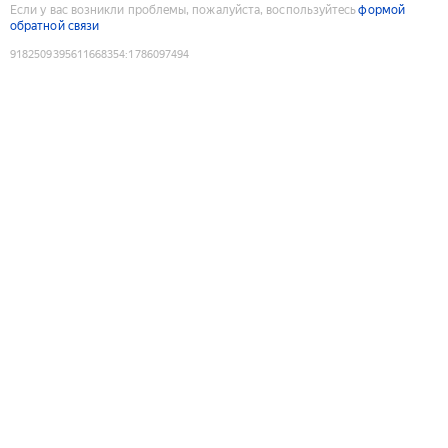
Если у вас возникли проблемы, пожалуйста, воспользуйтесь
формой
обратной связи
9182509395611668354
:
1786097494