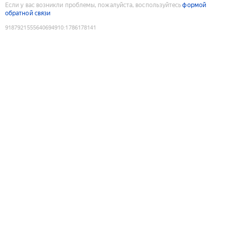
Если у вас возникли проблемы, пожалуйста, воспользуйтесь
формой
обратной связи
9187921555640694910
:
1786178141