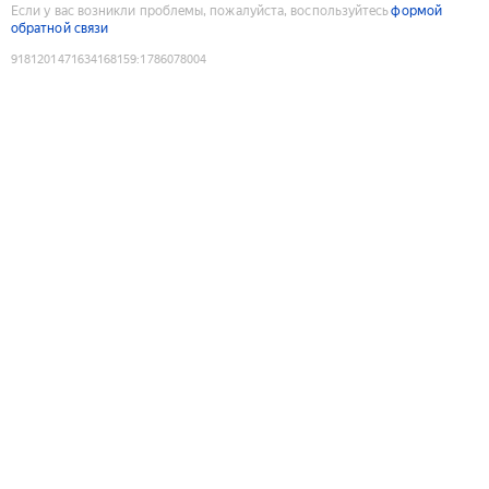
Если у вас возникли проблемы, пожалуйста, воспользуйтесь
формой
обратной связи
9181201471634168159
:
1786078004