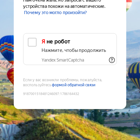
Нам очень жаль, но запросы с вашего
устройства похожи на автоматические.
Почему это могло произойти?
Я не робот
Нажмите, чтобы продолжить
Yandex SmartCaptcha
Если у вас возникли проблемы, пожалуйста,
воспользуйтесь
формой обратной связи
9187001518481246097
:
1786164432