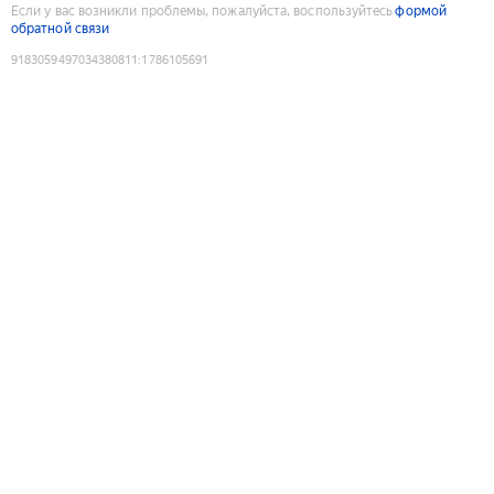
Если у вас возникли проблемы, пожалуйста, воспользуйтесь
формой
обратной связи
9183059497034380811
:
1786105691