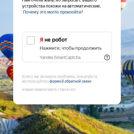
Нам очень жаль, но запросы с вашего
устройства похожи на автоматические.
Почему это могло произойти?
Я не робот
Нажмите, чтобы продолжить
Yandex SmartCaptcha
Если у вас возникли проблемы, пожалуйста,
воспользуйтесь
формой обратной связи
9186801909876198870
:
1786161457