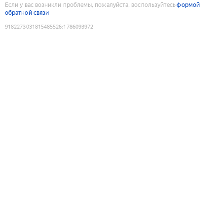
Если у вас возникли проблемы, пожалуйста, воспользуйтесь
формой
обратной связи
9182273031815485526
:
1786093972