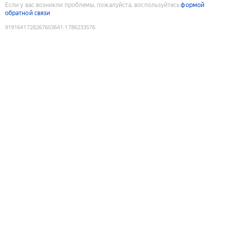
Если у вас возникли проблемы, пожалуйста, воспользуйтесь
формой
обратной связи
9191641728267603641
:
1786233576