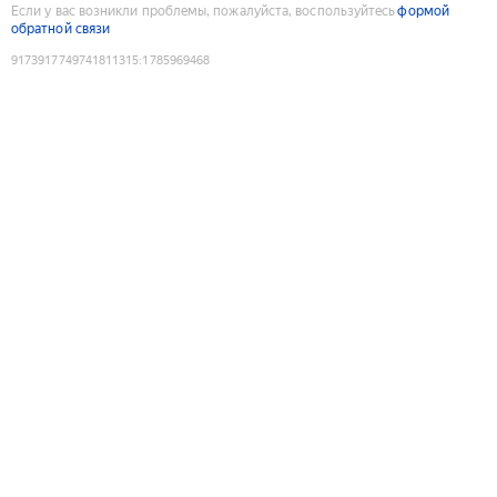
Если у вас возникли проблемы, пожалуйста, воспользуйтесь
формой
обратной связи
9173917749741811315
:
1785969468