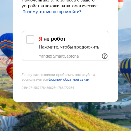
Нам очень жаль, но запросы с вашего
устройства похожи на автоматические.
Почему это могло произойти?
Я не робот
Нажмите, чтобы продолжить
Yandex SmartCaptcha
Если у вас возникли проблемы, пожалуйста,
воспользуйтесь
формой обратной связи
9194271587478456676
:
1786272764