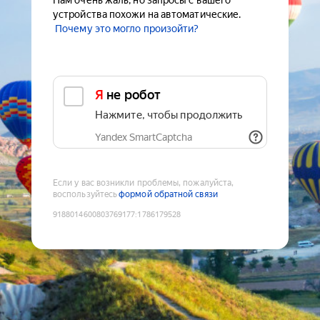
Нам очень жаль, но запросы с вашего
устройства похожи на автоматические.
Почему это могло произойти?
Я не робот
Нажмите, чтобы продолжить
Yandex SmartCaptcha
Если у вас возникли проблемы, пожалуйста,
воспользуйтесь
формой обратной связи
9188014600803769177
:
1786179528